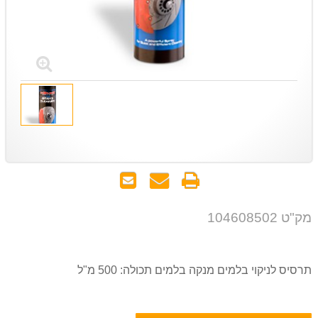
הדפס
שאל
שלח
אותנו
לחבר
על
מק"ט 104608502
המוצר
תרסיס לניקוי בלמים מנקה בלמים תכולה: 500 מ"ל