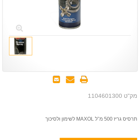
הדפס
שאל
שלח
אותנו
לחבר
על
מק"ט 1104601300
המוצר
תרסיס גריז 500 מ"ל MAXOL לשימון ולסיכוך