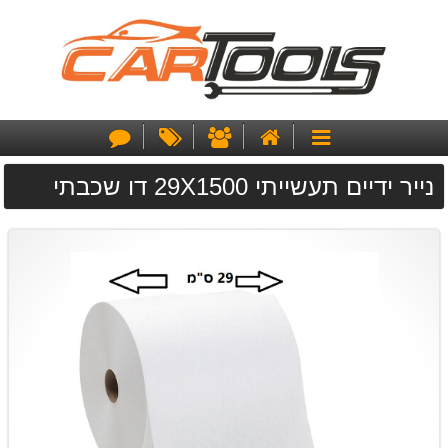
דף
אודותינו
מבצעים
צור
קטגוריות
הבית
קשר
נייר ידיים תעשייתי 29X1500 דו שכבתי