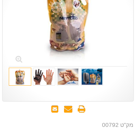
הדפס
שאל
שלח
אותנו
לחבר
על
מק"ט 00792
המוצר