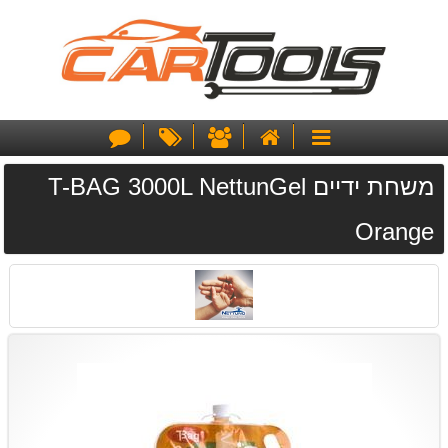
דף
אודותינו
מבצעים
צור
קטגוריות
הבית
קשר
משחת ידיים T-BAG 3000L NettunGel
Orange