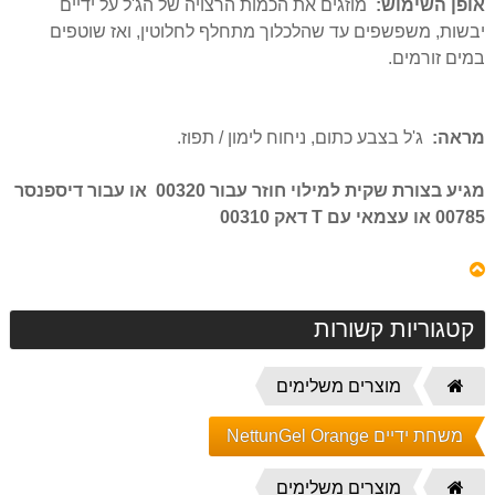
אופן השימוש:
מוזגים את הכמות הרצויה של הג'ל על ידיים
יבשות, משפשפים עד שהלכלוך מתחלף לחלוטין, ואז שוטפים
במים זורמים.
מראה:
ג'ל בצבע כתום, ניחוח לימון / תפוז.
מגיע בצורת שקית למילוי חוזר עבור 00320 או עבור דיספנסר
00785 או עצמאי עם T דאק 00310
קטגוריות קשורות
דף
מוצרים משלימים
הבית
משחת ידיים NettunGel Orange
דף
מוצרים משלימים