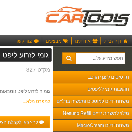
דף הבית
אודותינו
מבצעים
צור קשר
גומי לזרוע ליפט 
מק"ט 827
תרסיסים לענף הרכב
תושבות גומי לליפטים
גומיה לזרוע ליפט נוסבאום
משחת ידיים למוסכים ותעשיה בדליים
למפרט מלא...
מילוי למשחת ידיים Nettuno Refill
לחץ כאן לקבלת הצ
משחת ידיים MacroCream