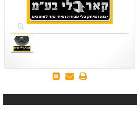
הדפס
שאל
שלח
אותנו
לחבר
על
המוצר