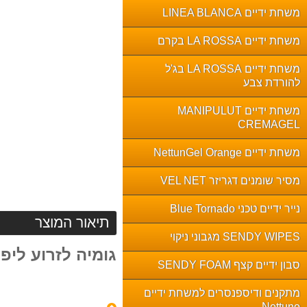
משחת ידיים LINEA BLANCA
משחת ידיים LA ROSSA בקרם
משחת ידיים LA ROSSA בג'ל
להורדת צבע
משחת ידיים MANIPULUT
CREMAGEL
משחת ידיים NettunGel Orange
מסיר שומנים דגריזר VEL NET
נייר ידיים טכני Blue Tornado
תיאור המוצר
SENDY WIPES מגבוני ניקוי
גומיה לזרוע ליפ
סבון ידיים קצף SENDY FOAM
מתקנים ודיספנסרים למשחת ידיים
Nettuno