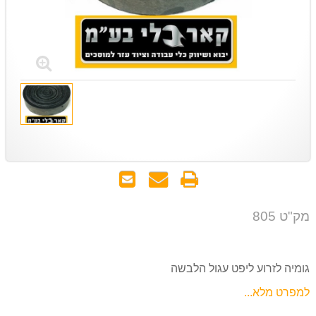
הדפס
שאל
שלח
אותנו
לחבר
על
מק"ט 805
המוצר
גומיה לזרוע ליפט עגול הלבשה
למפרט מלא...