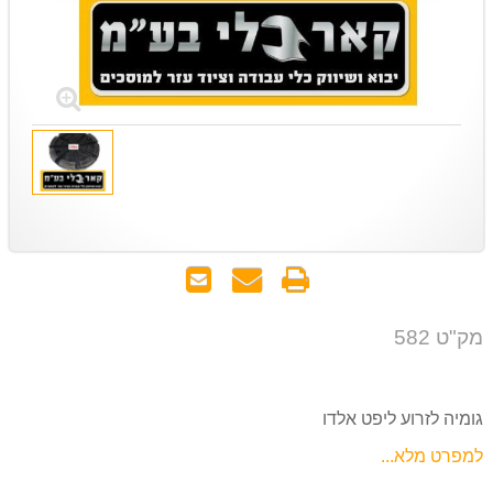
הדפס
שאל
שלח
אותנו
לחבר
על
מק"ט 582
המוצר
גומיה לזרוע ליפט אלדו
למפרט מלא...