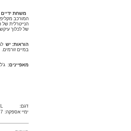
משחת ידיים Manipulite Cremagel
המורכב מקליפות
הנייטרלית של ה
של לכלוך עיקש
הוראות: יש
למז
במיים זורמים.
מאפיינים:
ג'ל 
דגם:
bottle 1L
ימיי אספקה:
7