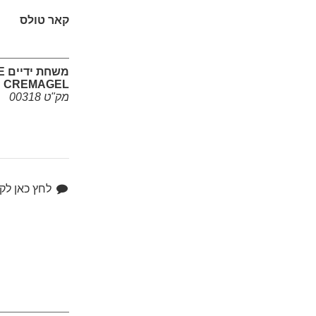
קאר טולס
מש
CREMAGEL
מק"ט 00318
לחץ כאן לק